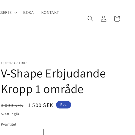
SERIE
BOKA
KONTAKT
Logga
Varukorg
in
ESTETICA CLINIC
V-Shape Erbjudande
Kropp 1 område
Ordinarie
Försäljningspris
1 500 SEK
3 000 SEK
Rea
pris
Skatt ingår.
Kvantitet