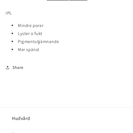
1000
1000
kr)
kr)
IPL
Mindre porer
Lyster o fukt
Pigmentutjämnande
Mer spänst
Share
Hudvård