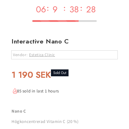
:
:
:
06
9
38
28
Interactive Nano C
Vendor:
Estetica Clinic
1 190 SEK
Sold Out
85 sold in last 1 hours
Nano C
Högkoncentrerad Vitamin C (20 %)