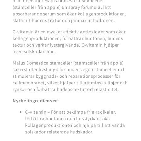
och innehåller Malus Domestica stamceller
(stamceller från äpple) En spray forumula, lätt
absorberande serum som ökar kollagenproduktionen,
slätar ut hudens textur och jämnar ut hudtonen.
C-vitamin är en mycket effektiv antioxidant som ökar
kollagenproduktionen, förbättrar hudtonen, hudens
textur och verkar lystergivande. C-vitamin hjälper
även solskadad hud.
Malus Domestica stamceller (stamsceller från äpple)
säkerställer livslängd för hudens egna stamceller och
stimulerar byggnads- och reparationsprocesser för
cellmembranet, vilket hjälper till att minska linjer och
rynkor och förbättra hudens textur och elasticitet.
Nyckelingredienser:
C-vitamin – För att bekämpa fria radikaler,
förbättra hudtonen och ljusstyrkan, öka
kollagenproduktionen och hjälpa till att vända
solskador relaterade hudskador.