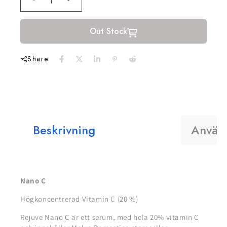
Out Stock
Share
Beskrivning
Använ
Nano C
Högkoncentrerad Vitamin C (20 %)
Rejuve Nano C är ett serum, med hela 20% vitamin C