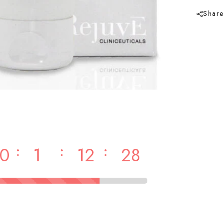
Shar
:
:
:
0
1
12
28