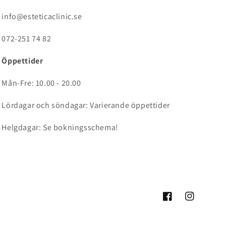
info@esteticaclinic.se
072-251 74 82
Öppettider
Mån-Fre: 10.00 - 20.00
Lördagar och söndagar: Varierande öppettider
Helgdagar: Se bokningsschema!
Facebook
Instagram