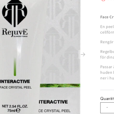
Face Cr
En peel
cellför
Rengör 
Regelb
för din
Passar 
huden k
ner i h
Quantit