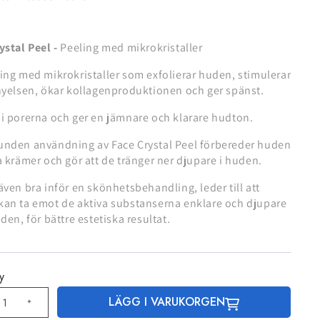
ystal Peel -
Peeling med mikrokristaller
ing med mikrokristaller som exfolierar huden, stimulerar
nyelsen, ökar kollagenproduktionen och ger spänst.
i porerna och ger en jämnare och klarare hudton.
unden användning av Face Crystal Peel förbereder huden
a krämer och gör att de tränger ner djupare i huden.
även bra inför en skönhetsbehandling, leder till att
an ta emot de aktiva substanserna enklare och djupare
uden, för bättre estetiska resultat.
y
LÄGG I VARUKORGEN