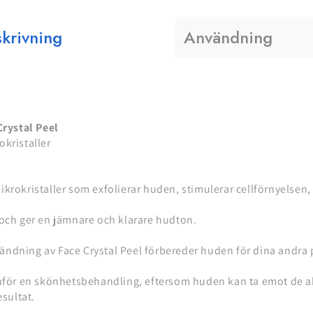
krivning
Användning
Crystal Peel
okristaller
krokristaller som exfolierar huden, stimulerar cellförnyelsen
 och ger en jämnare och klarare hudton.
dning av Face Crystal Peel förbereder huden för dina andra p
nför en skönhetsbehandling, eftersom huden kan ta emot de ak
esultat.