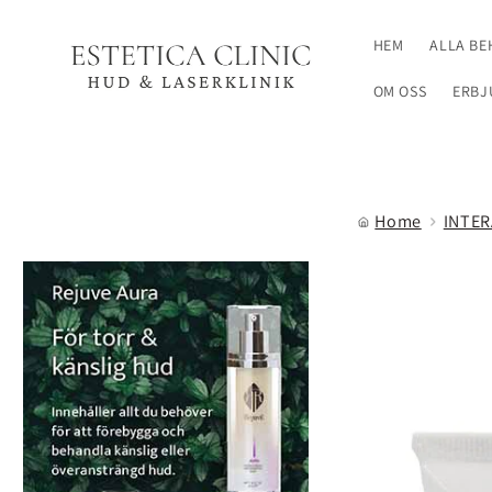
vidare
till
HEM
ALLA B
innehåll
OM OSS
ERBJ
Home
INTER