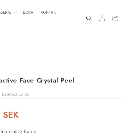
SERIE
BOKA
KONTAKT
Logga
Varukorg
in
active Face Crystal Peel
:
Estetica Clinic
 SEK
ld in last 3 hours