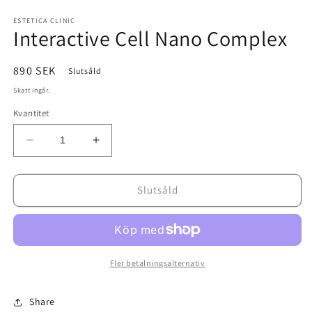
Öppna
mediet
1
ESTETICA CLINIC
Interactive Cell Nano Complex
i
modalfönster
Ordinarie
890 SEK
Slutsåld
pris
Skatt ingår.
Kvantitet
Minska
Öka
kvantitet
kvantitet
för
för
Interactive
Interactive
Slutsåld
Cell
Cell
Nano
Nano
Complex
Complex
Fler betalningsalternativ
Share