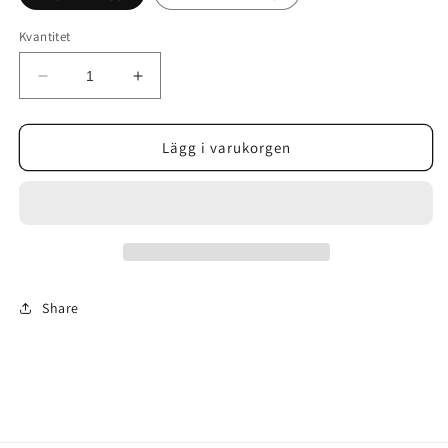
Kvantitet
Minska
Öka
kvantitet
kvantitet
för
för
CooLifting
CooLifting
Lägg i varukorgen
Share