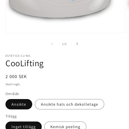
Öppna
Ö
mediet
m
1
2
av
1
/
2
i
i
modalfönster
m
ESTETICA CLINIC
CooLifting
Ordinarie
2 000 SEK
pris
Skatt ingår.
Område
Ansikte
Ansikte hals och dekolletage
Tillägg
Inget tillägg
Kemisk peeling