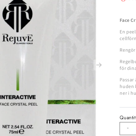
Face Cr
En peel
cellför
Rengör 
Regelb
för din
Passar 
huden k
ner i h
Quantit