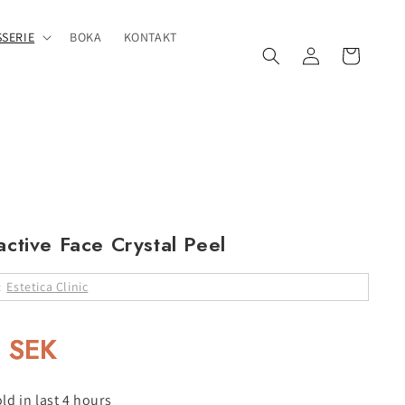
SERIE
BOKA
KONTAKT
Logga
Varukorg
in
active Face Crystal Peel
:
Estetica Clinic
 SEK
ld in last 4 hours