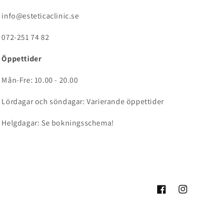
info@esteticaclinic.se
072-251 74 82
Öppettider
Mån-Fre: 10.00 - 20.00
Lördagar och söndagar: Varierande öppettider
Helgdagar: Se bokningsschema!
Facebook
Instagram