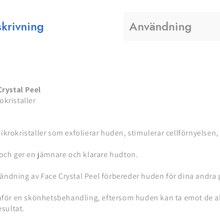
krivning
Användning
Crystal Peel
okristaller
krokristaller som exfolierar huden, stimulerar cellförnyelsen
 och ger en jämnare och klarare hudton.
dning av Face Crystal Peel förbereder huden för dina andra p
nför en skönhetsbehandling, eftersom huden kan ta emot de ak
esultat.