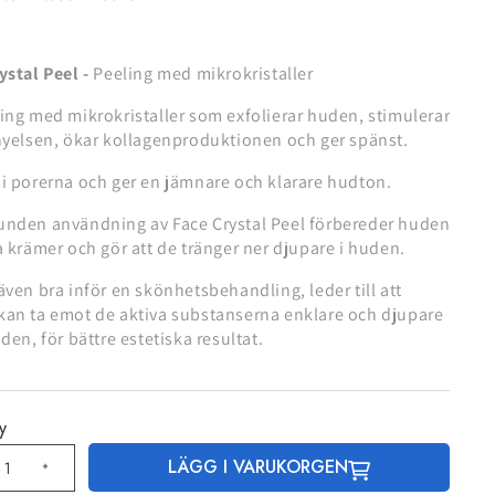
ystal Peel -
Peeling med mikrokristaller
ing med mikrokristaller som exfolierar huden, stimulerar
nyelsen, ökar kollagenproduktionen och ger spänst.
i porerna och ger en jämnare och klarare hudton.
unden användning av Face Crystal Peel förbereder huden
a krämer och gör att de tränger ner djupare i huden.
även bra inför en skönhetsbehandling, leder till att
an ta emot de aktiva substanserna enklare och djupare
uden, för bättre estetiska resultat.
y
LÄGG I VARUKORGEN