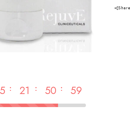
Shar
:
:
:
5
21
50
58