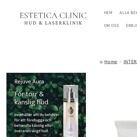
vidare
till
HEM
ALLA B
innehåll
OM OSS
ERBJ
Home
INTER