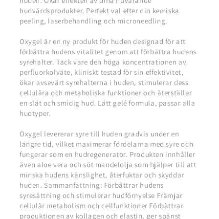
huden. Ökar effekten av dina nuvarande
hudvårdsprodukter. Perfekt val efter din kemiska
peeling, laserbehandling och microneedling.
Oxygel är en ny produkt för huden designad för att
förbättra hudens vitalitet genom att förbättra hudens
syrehalter. Tack vare den höga koncentrationen av
perfluorkolväte, kliniskt testad för sin effektivitet,
ökar avsevärt syrehalterna i huden, stimulerar dess
cellulära och metaboliska funktioner och återställer
en slät och smidig hud. Lätt gelé formula, passar alla
hudtyper.
Oxygel levererar syre till huden gradvis under en
längre tid, vilket maximerar fördelarna med syre och
fungerar som en hudregenerator. Produkten innhåller
även aloe vera och söt mandelolja som hjälper till att
minska hudens känslighet, återfuktar och skyddar
huden. Sammanfattning: Förbättrar hudens
syresättning och stimulerar hudförnyelse Främjar
cellulär metabolism och cellfunktioner Förbättrar
produktionen av kollagen och elastin, ger spänst