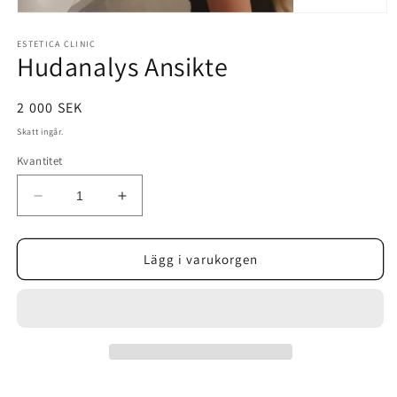
Öppna
mediet
1
ESTETICA CLINIC
Hudanalys Ansikte
i
modalfönster
Ordinarie
2 000 SEK
pris
Skatt ingår.
Kvantitet
Minska
Öka
kvantitet
kvantitet
för
för
Hudanalys
Hudanalys
Lägg i varukorgen
Ansikte
Ansikte